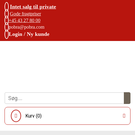
Intet salg til private
Gode fragtpriser
+45 43 27 80 00
pobra@pobra.com
Login / Ny kunde
Kurv (
0
)