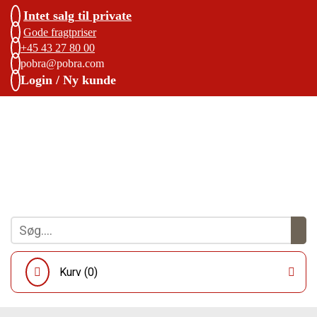
Intet salg til private
Gode fragtpriser
+45 43 27 80 00
pobra@pobra.com
Login / Ny kunde
Kurv (
0
)