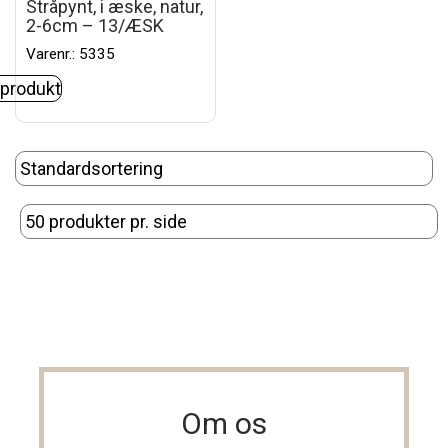
Stråpynt, i æske, natur,
2-6cm – 13/ÆSK
Varenr.: 5335
 produkt
Om os