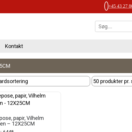
+45 43 27 8
Kontakt
25CM
ose, papir, Vilhelm
en – 12X25CM