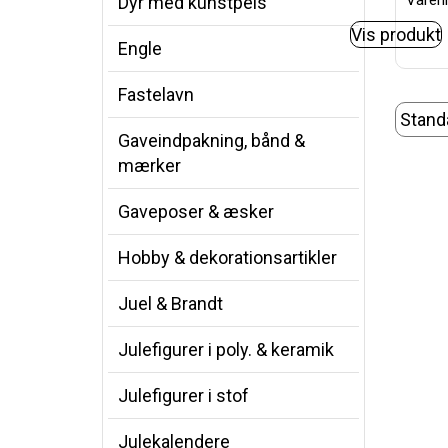
Varenr
Dyr med kunstpels
Vis produkt
Engle
Fastelavn
Gaveindpakning, bånd &
mærker
Gaveposer & æsker
Hobby & dekorationsartikler
Juel & Brandt
Julefigurer i poly. & keramik
Julefigurer i stof
Julekalendere