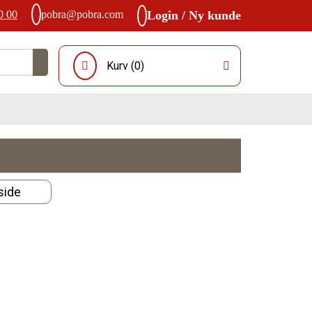
0 00
pobra@pobra.com
Login / Ny kunde
Kurv (
0
)