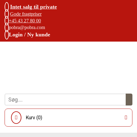
Intet salg til private
Gode fragtpriser
+45 43 27 80 00
pobra@pobra.com
Login / Ny kunde
Kurv (
0
)