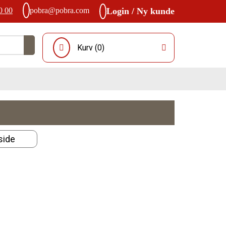
0 00
pobra@pobra.com
Login / Ny kunde
Kurv (
0
)