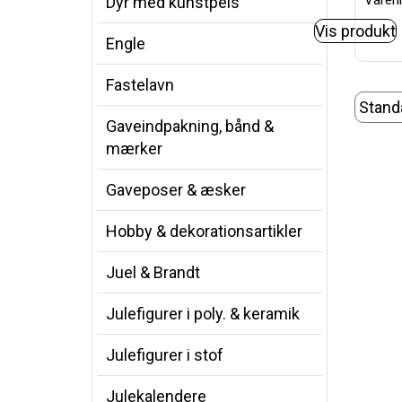
Varenr
Dyr med kunstpels
Vis produkt
Engle
Fastelavn
Gaveindpakning, bånd &
mærker
Gaveposer & æsker
Hobby & dekorationsartikler
Juel & Brandt
Julefigurer i poly. & keramik
Julefigurer i stof
Julekalendere