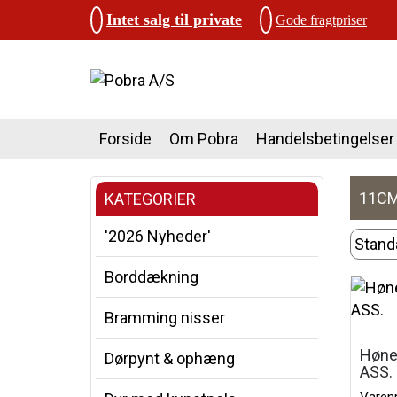
Intet salg til private
Gode fragtpriser
Forside
Om Pobra
Handelsbetingelser
11CM
KATEGORIER
'2026 Nyheder'
Borddækning
Bramming nisser
Høne,
Dørpynt & ophæng
ASS.