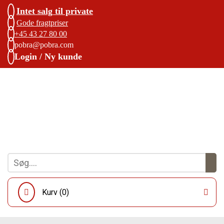
Intet salg til private
Gode fragtpriser
+45 43 27 80 00
pobra@pobra.com
Login / Ny kunde
Kurv (
0
)