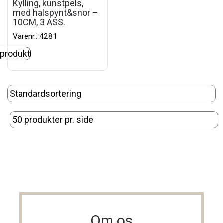
Kylling, kunstpels,
med halspynt&snor –
10CM, 3 ASS.
Varenr.: 4281
 produkt
Om os