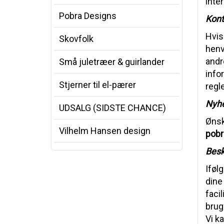
inte
Pobra Designs
Kont
Hvis
Skovfolk
henv
andr
Små juletræer & guirlander
info
Stjerner til el-pærer
regl
Nyh
UDSALG (SIDSTE CHANCE)
Ønsk
Vilhelm Hansen design
pob
Besk
Iføl
dine
faci
brug
Vi k