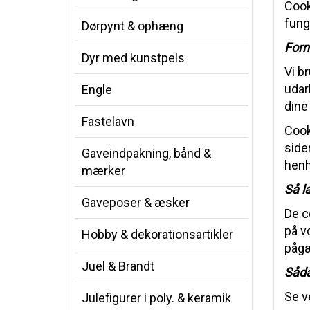
Cook
fung
Dørpynt & ophæng
Form
Dyr med kunstpels
Vi b
udar
Engle
dine
Fastelavn
Cook
side
Gaveindpakning, bånd &
henh
mærker
Så l
Gaveposer & æsker
De c
på v
Hobby & dekorationsartikler
pågæ
Juel & Brandt
Såda
Se v
Julefigurer i poly. & keramik