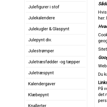
Såda
Julefigurer i stof
Hvis
Julekalendere
her:
Hvad
Julekugler & Glaspynt
Cook
Julepynt div.
geog
Site
Julestrømper
Goog
Juletræsfødder -og tæpper
Webs
Juletræspynt
Du k
Link
Kalendergaver
På v
det m
Klæbepynt
pers
Knallerter