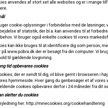
ies anvendes af stort set alle websites og er i mange ti
ere.
ål
ruger cookie-oplysninger i forbindelse med de løsninger, v
bejdelse af statistik, der bl.a. kan anvendes til at forbedr
 behov. Vi bruger også enkelte cookies til vores markedsf
ies kan ikke bruges til at identificere dig som person, m
r på www.pobra.dk der er besøgt fra din computer. Vi brug
old til gældende lovgivning.
ang tid opbevares cookies
ookies, der er sendt til dig, vil blive gemt i browseren i h
ores hjemmeside. Hver gang du genbesøger et af vores 
ldende cookies opbevares derfor i 24 måneder fra dit s
n sletter du cookies
ejledning her:
http://minecookies.org/cookiehandtering