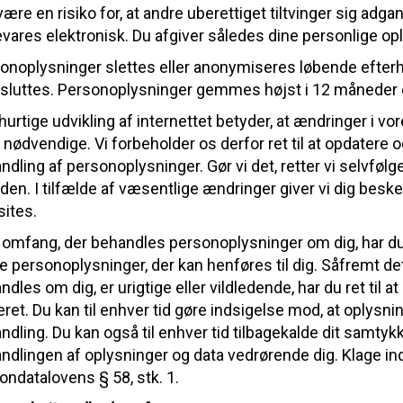
være en risiko for, at andre uberettiget tiltvinger sig adga
vares elektronisk. Du afgiver således dine personlige op
onoplysninger slettes eller anonymiseres løbende efter
 afsluttes. Personoplysninger gemmes højst i 12 måneder 
hurtige udvikling af internettet betyder, at ændringer i v
e nødvendige. Vi forbeholder os derfor ret til at opdater
ndling af personoplysninger. Gør vi det, retter vi selvfølg
iden. I tilfælde af væsentlige ændringer giver vi dig besk
ites.
t omfang, der behandles personoplysninger om dig, har du i
ke personoplysninger, der kan henføres til dig. Såfremt det 
dles om dig, er urigtige eller vildledende, har du ret til at
eret. Du kan til enhver tid gøre indsigelse mod, at oplysni
ndling. Du kan også til enhver tid tilbagekalde dit samtyk
ndlingen af oplysninger og data vedrørende dig. Klage indgi
ondatalovens § 58, stk. 1.