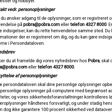
resser og hobbyer.
akt vedr. personoplysninger
 du ønsker adgang til de oplysninger, som er registreret
endelse på
pobra@pobra.com
eller
telefon 4327 8000
. E
e indsigelser, kan du rette henvendelse samme sted. Du har
rmationer der er registreret om dig, og du kan gøre indsige
erne i Persondataloven.
edsbrev
er du at framelde dig vores nyhedsbrev hos
Pobra
, skal
ra@pobra.com
eller
telefon 4327 8000
.
yttelse af personoplysninger
ge persondataloven skal dine personlige oplysninger opbe
 personlige oplysninger på computere med begrænset adg
liteter, og vores sikkerhedsforanstaltninger kontrolleres 
eroplysninger håndteres forsvarligt, og under stadig hens
an dog ikke garantere 100 procent sikkerhed ved dataoverfø