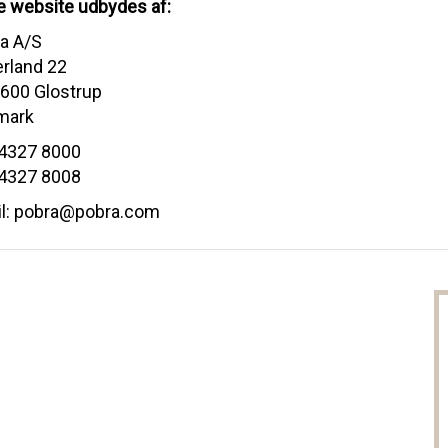
e website udbydes af:
a A/S
rland 22
600 Glostrup
mark
4327 8000
4327 8008
l: pobra@pobra.com