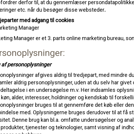
pfordrer derfor til, at du gennemlæser persondatapolitikker
æringer etc. når du besøger disse websteder
.
jeparter med adgang til cookies
rketing Manager
eting Manager er et 3. parts
online marketing
bureau, som
rsonoplysninger:
 af personoplysninger
noplysninger afgives aldrig til tredjepart, med mindre du s
amler aldrig personoplysninger, uden at du selv har givet 
r deltagelse i en undersøgelse m.v. Her indsamles oplys
, køn, alder, interesser, holdninger og kendskab til forskel
onoplysninger bruges til at gennemføre det køb eller de
rbindelse med. Oplysningerne bruges derudover til at få st
itet. Denne brug kan bl.a. omfatte undersøgelser og analy
 produkter, tjenester og teknologier, samt visning af indho