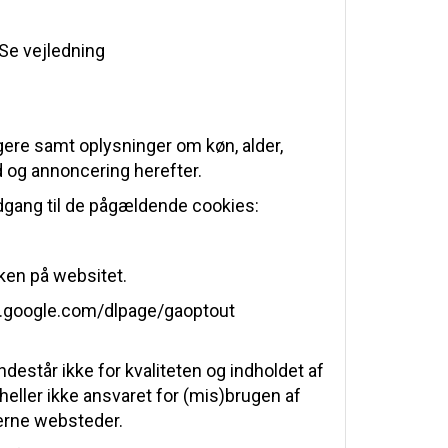
Se vejledning
ugere samt oplysninger om køn, alder,
d og annoncering herefter.
adgang til de pågældende cookies:
kken på websitet.
ls.google.com/dlpage/gaoptout
destår ikke for kvaliteten og indholdet af
s heller ikke ansvaret for (mis)brugen af
erne websteder.