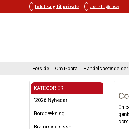
Intet salg til private
Gode fragtpriser
Forside
Om Pobra
Handelsbetingelser
KATEGORIER
Co
'2026 Nyheder'
En c
Borddækning
genk
comp
Bramming nisser