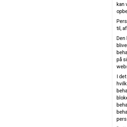
kan 
opbe
Pers
til,
Den 
bliv
beha
på s
webs
I de
hvil
behan
blok
beha
beha
pers