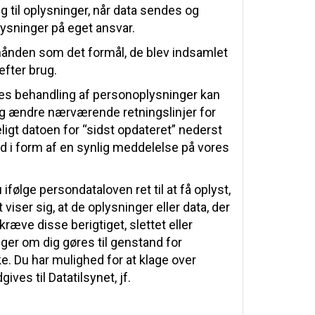
ng til oplysninger, når data sendes og
lysninger på eget ansvar.
hånden som det formål, de blev indsamlet
efter brug.
ores behandling af personoplysninger kan
e og ændre nærværende retningslinjer for
eligt datoen for “sidst opdateret” nederst
ed i form af en synlig meddelelse på vores
følge persondataloven ret til at få oplyst,
viser sig, at de oplysninger eller data, der
 kræve disse berigtiget, slettet eller
nger om dig gøres til genstand for
ke. Du har mulighed for at klage over
ves til Datatilsynet, jf.