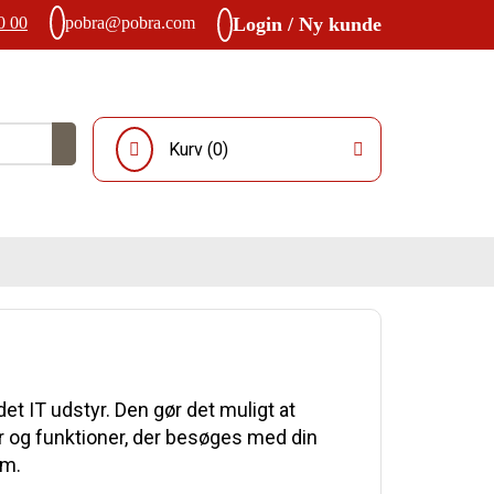
0 00
pobra@pobra.com
Login / Ny kunde
Kurv (
0
)
et IT udstyr. Den gør det muligt at
 og funktioner, der besøges med din
rm.