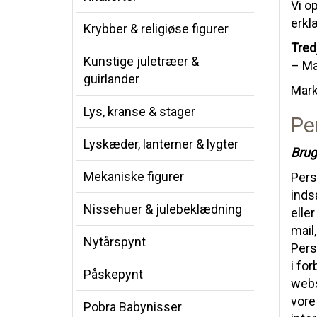
Vi o
erkl
Krybber & religiøse figurer
Tred
Kunstige juletræer &
– Ma
guirlander
Mark
Lys, kranse & stager
Pe
Lyskæder, lanterner & lygter
Brug
Mekaniske figurer
Perso
inds
Nissehuer & julebeklædning
elle
mail
Nytårspynt
Pers
i fo
Påskepynt
webs
vore
Pobra Babynisser