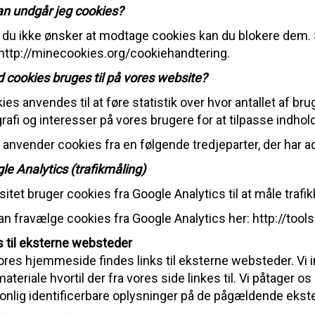
n undgår jeg cookies?
 du ikke ønsker at modtage cookies kan du blokere dem. 
http://minecookies.org/cookiehandtering.
 cookies bruges til på vores website?
ies anvendes til at føre statistik over hvor antallet af br
rafi og interesser på vores brugere for at tilpasse indhol
t anvender cookies fra en følgende tredjeparter, der har 
le Analytics (trafikmåling)
itet bruger cookies fra Google Analytics til at måle trafi
an fravælge cookies fra Google Analytics her:
http://too
s til eksterne websteder
ores hjemmeside findes links til eksterne websteder. Vi in
ateriale hvortil der fra vores side linkes til. Vi påtager o
onlig identificerbare oplysninger på de pågældende ekst