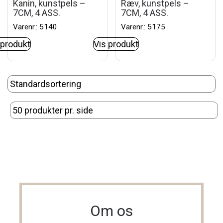
Kanin, kunstpels –
Ræv, kunstpels –
7CM, 4 ASS.
7CM, 4 ASS.
Varenr.: 5140
Varenr.: 5175
 produkt
Vis produkt
Om os