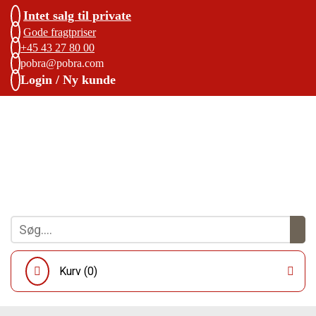
Intet salg til private
Gode fragtpriser
+45 43 27 80 00
pobra@pobra.com
Login / Ny kunde
Kurv (
0
)