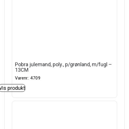
Pobra julemand, poly., p/grønland, m/fugl –
13CM
Varenr.: 4709
Vis produkt