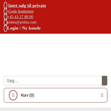
Intet salg til private
Gode fragtpriser
+45 43 27 80 00
pobra@pobra.com
Login / Ny kunde
Kurv (
0
)