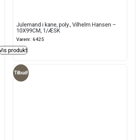
Julemand i kane, poly., Vilhelm Hansen –
10X99CM, 1/ÆSK
Varenr.: 6425
Vis produkt
Tilbud!