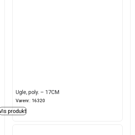
Ugle, poly. – 17CM
Varenr.: 16320
Vis produkt