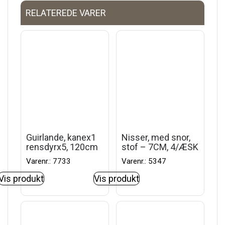
RELATEREDE VARER
Guirlande, kanex1
Nisser, med snor,
rensdyrx5, 120cm
stof – 7CM, 4/ÆSK
Varenr.: 7733
Varenr.: 5347
Vis produkt
Vis produkt