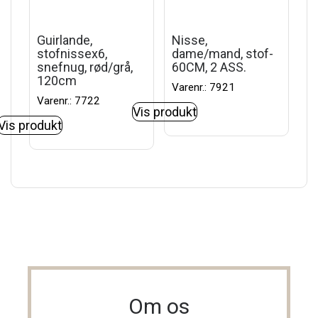
Guirlande,
Nisse,
stofnissex6,
dame/mand, stof-
snefnug, rød/grå,
60CM, 2 ASS.
120cm
Varenr.: 7921
Varenr.: 7722
Vis produkt
Vis produkt
Om os