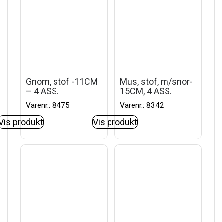
Gnom, stof -11CM
Mus, stof, m/snor-
– 4 ASS.
15CM, 4 ASS.
Varenr.: 8475
Varenr.: 8342
Vis produkt
Vis produkt