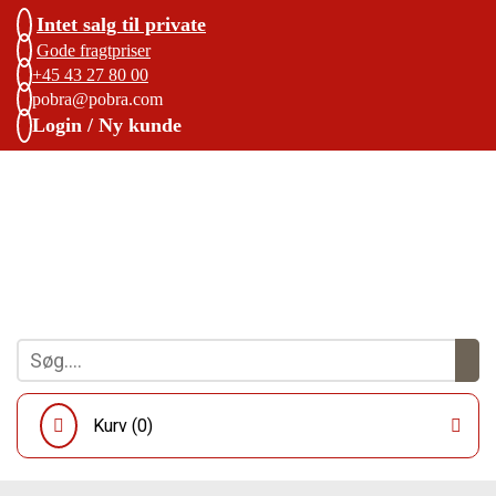
Intet salg til private
Gode fragtpriser
+45 43 27 80 00
pobra@pobra.com
Login / Ny kunde
Kurv (
0
)