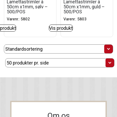
Lamettastrimler á
Lamettastrimler á
50cm x1mm, sølv –
50cm x1mm, guld –
500/POS
500/POS
Varenr.: 5802
Varenr.: 5803
 produkt
Vis produkt
Om os