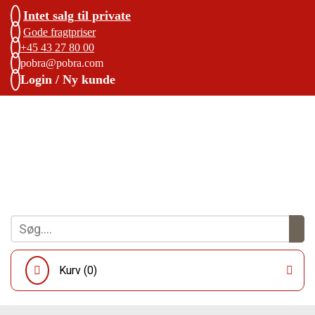
Intet salg til private
Gode fragtpriser
+45 43 27 80 00
pobra@pobra.com
Login / Ny kunde
Kurv (
0
)