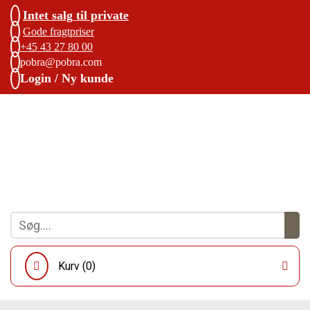
Intet salg til private
Gode fragtpriser
+45 43 27 80 00
pobra@pobra.com
Login / Ny kunde
Kurv (
0
)