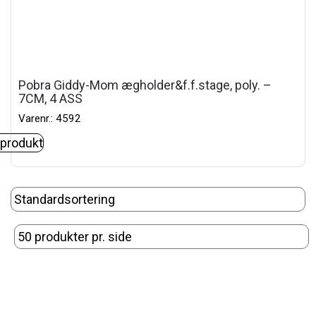
Pobra Giddy-Mom ægholder&f.f.stage, poly. –
7CM, 4 ASS
Varenr.: 4592
 produkt