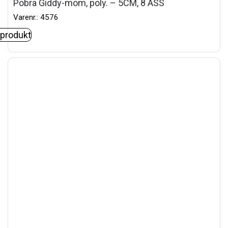
Pobra Giddy-mom, poly. – 5CM, 8 ASS
Varenr.: 4576
 produkt