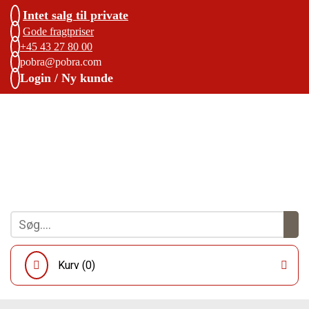
Intet salg til private
Gode fragtpriser
+45 43 27 80 00
pobra@pobra.com
Login / Ny kunde
Kurv (
0
)