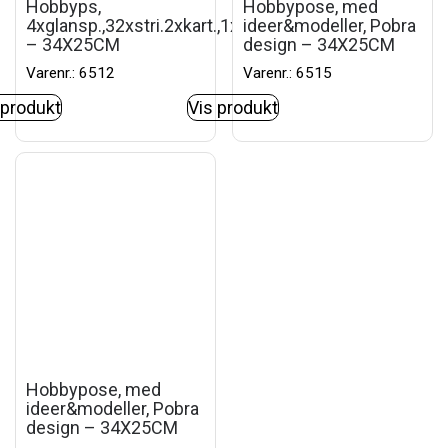
Hobbyps,
Hobbypose, med
4xglansp.,32xstri.2xkart.,1xkravn.
ideer&modeller, Pobra
– 34X25CM
design – 34X25CM
Varenr.: 6512
Varenr.: 6515
 produkt
Vis produkt
Hobbypose, med
ideer&modeller, Pobra
design – 34X25CM