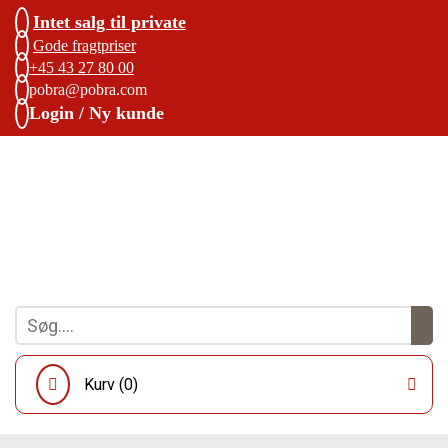
Intet salg til private
Gode fragtpriser
+45 43 27 80 00
pobra@pobra.com
Login / Ny kunde
Kurv (
0
)