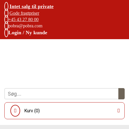
Intet salg til private
Gode fragtpriser
+45 43 27 80 00
pobra@pobra.com
Login / Ny kunde
Kurv (
0
)